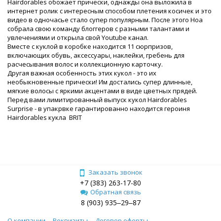
Hairdorables обожает прически, однажды она выложила в
интернет ролик с интересным способом плетения косичек и это
видео в одночасье стало супер популярным. После этого Ноа
собрала свою команду блоггеров с разными талантами и
увлечениями и открыла свой Youtube канал.
Вместе с куклой в коробке находится 11 сюрпризов,
включающих обувь, аксессуары, наклейки, гребень для
расчесывания волос и коллекционную карточку.
Другая важная особенность этих кукол - это их
необыкновенные прически! Им достались супер длинные,
мягкие волосы с яркими акцентами в виде цветных прядей.
Перед вами лимитированный выпуск кукол Hairdorables
Surprise - в упакрвке гарантированно находится героиня
Hairdorables кукла BRIT
Заказать звонок
+7 (383) 263-17-80
Обратная связь
8 (903) 935‒29‒87
О компании
Реквизиты
Договор оферты