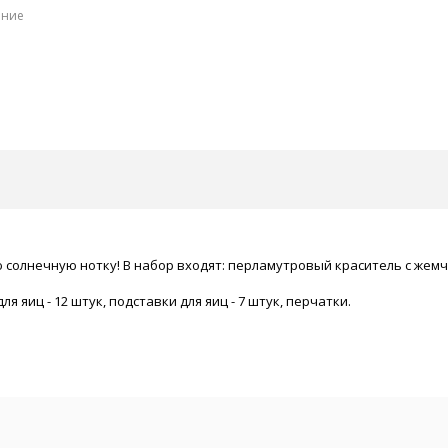
ение
солнечную нотку! В набор входят: перламутровый краситель с жемч
я яиц - 12 штук, подставки для яиц - 7 штук, перчатки.