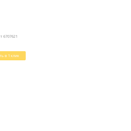
т 6707621
ь в 1 клик