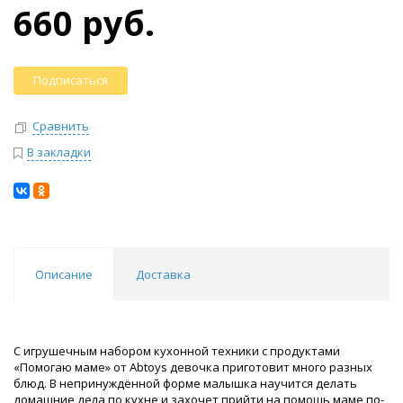
660 руб.
Подписаться
Сравнить
В закладки
Описание
Доставка
С игрушечным набором кухонной техники с продуктами
«Помогаю маме» от Abtoys девочка приготовит много разных
блюд. В непринуждённой форме малышка научится делать
домашние дела по кухне и захочет прийти на помощь маме по-