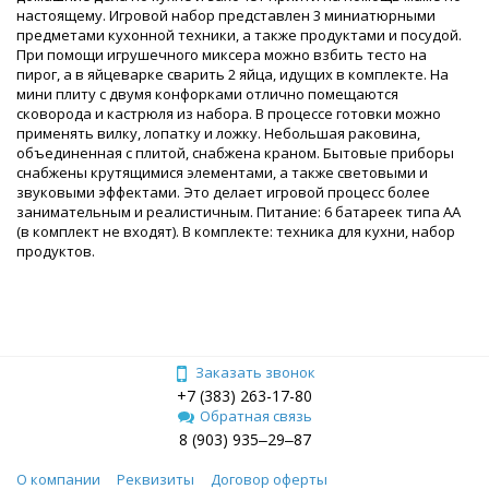
настоящему. Игровой набор представлен 3 миниатюрными
предметами кухонной техники, а также продуктами и посудой.
При помощи игрушечного миксера можно взбить тесто на
пирог, а в яйцеварке сварить 2 яйца, идущих в комплекте. На
мини плиту с двумя конфорками отлично помещаются
сковорода и кастрюля из набора. В процессе готовки можно
применять вилку, лопатку и ложку. Небольшая раковина,
объединенная с плитой, снабжена краном. Бытовые приборы
снабжены крутящимися элементами, а также световыми и
звуковыми эффектами. Это делает игровой процесс более
занимательным и реалистичным. Питание: 6 батареек типа AA
(в комплект не входят). В комплекте: техника для кухни, набор
продуктов.
Заказать звонок
+7 (383) 263-17-80
Обратная связь
8 (903) 935‒29‒87
О компании
Реквизиты
Договор оферты